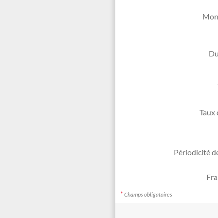
Mont
Du
Taux 
Périodicité d
Fra
*
Champs obligatoires