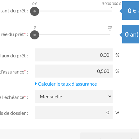
0 €
5 000 000 €
€
ant du prêt :
0
20
an
(
rée du prêt
*
:
%
Taux du prêt :
%
d'assurance
*
:
Calculer le taux d'assurance
e l'échéance
*
:
%
is de dossier :