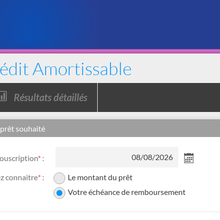
édit Amortissable
:
Résultats détaillés
désactivé,
car
nécessite
 prêt souhaité
d'avoir
calculé
un
ouscription
*
:
crédit
z connaitre
*
:
Le montant du prêt
Votre échéance de remboursement