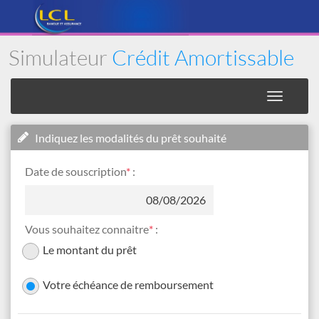
Simulateur
Crédit Amortissable
Toggle
navigati
Indiquez les modalités du prêt souhaité
Date de souscription
*
:
Vous souhaitez connaitre
*
:
Le montant du prêt
Votre échéance de remboursement